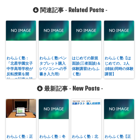
Related Posts
関連記事 -
-
わらふく塾：
わらふく塾:ペン
はじめての新規
わらふく塾【は
「北星学園女子
タブレット購入
面談(三者面談)＆
じめての、2人
中学高等学校が
(パソコンへの手
体験講習(わらふ
(姉妹)同時の体験
反転授業を開
書き入力用)
く塾)
講習】
始」の記事を読
んで
New Posts
最新記事 -
-
わらふく塾：正
わらふく塾：冬
わらふく塾：北
わらふく塾【正