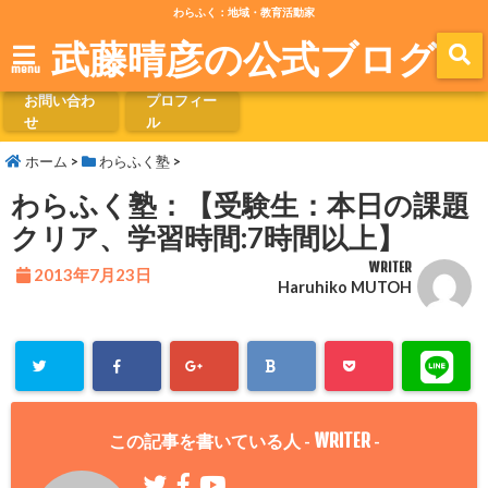
わらふく：地域・教育活動家
武藤晴彦の公式ブログ
menu
お問い合わ
プロフィー
せ
ル
ホーム
>
わらふく塾
>
わらふく塾：【受験生：本日の課題
クリア、学習時間:7時間以上】
WRITER
2013年7月23日
Haruhiko MUTOH
WRITER
この記事を書いている人 -
-