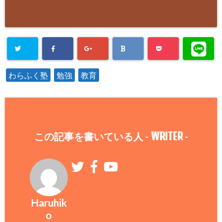
わらふく塾
勉強
教育
WRITER
この記事を書いている人 -
-
Haruhik
o