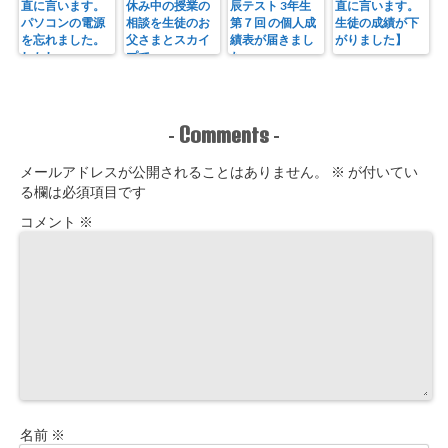
直に言います。
休み中の授業の
辰テスト 3年生
直に言います。
パソコンの電源
相談を生徒のお
第７回 の個人成
生徒の成績が下
を忘れました。
父さまとスカイ
績表が届きまし
がりました】
しかし・・・
プで
た
Comments
-
-
メールアドレスが公開されることはありません。
※
が付いてい
る欄は必須項目です
コメント
※
名前
※