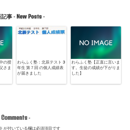
New Posts
記事 -
-
中の授
わらふく塾：北辰テスト 3
わらふく塾【正直に言いま
父さま
年生 第７回 の個人成績表
す。生徒の成績が下がりま
が届きました
した】
Comments
-
-
※
が付いている欄は必須項目です