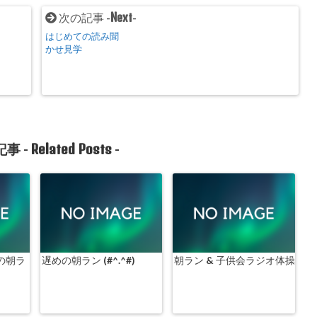
Next
次の記事 -
-
はじめての読み聞
かせ見学
Related Posts
事 -
-
の朝ラ
遅めの朝ラン (#^.^#)
朝ラン & 子供会ラジオ体操