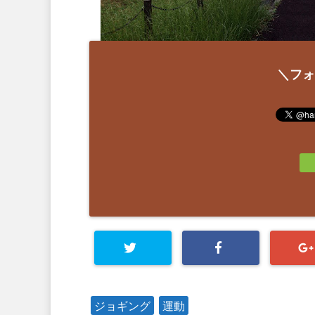
＼フォ
ジョギング
運動