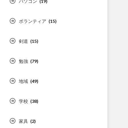
パソコン
(19)
ボランティア
(15)
剣道
(15)
勉強
(79)
地域
(49)
学校
(38)
家具
(2)