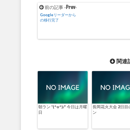
Prev
前の記事 -
-
Googleリーダーから
の移行完了
関連記
朝ラン *(^o^)/* 今日は月曜
長岡花火大会 2日目
日
ン