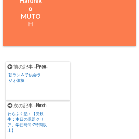
Haruhik
o
MUTO
H
Prev
前の記事 -
-
朝ラン & 子供会ラ
ジオ体操
Next
次の記事 -
-
わらふく塾：【受験
生：本日の課題クリ
ア、学習時間:7時間以
上】