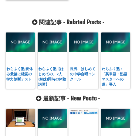
Related Posts
関連記事 -
-
わらふく塾:夏休
わらふく塾【は
長男、はじめて
わらふく塾：
み最後に確認の
じめての、2人
の中学合唱コン
「英単語・熟語
学力診断テスト
(姉妹)同時の体験
クール
マスターへの
講習】
道」導入
New Posts
最新記事 -
-