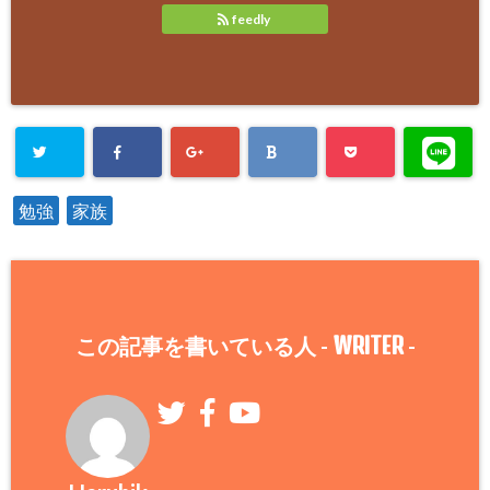
feedly
勉強
家族
WRITER
この記事を書いている人 -
-