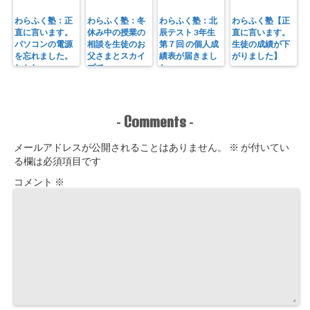
わらふく塾：正
わらふく塾：冬
わらふく塾：北
わらふく塾【正
直に言います。
休み中の授業の
辰テスト 3年生
直に言います。
パソコンの電源
相談を生徒のお
第７回 の個人成
生徒の成績が下
を忘れました。
父さまとスカイ
績表が届きまし
がりました】
しかし・・・
プで
た
Comments
-
-
メールアドレスが公開されることはありません。
※
が付いてい
る欄は必須項目です
コメント
※