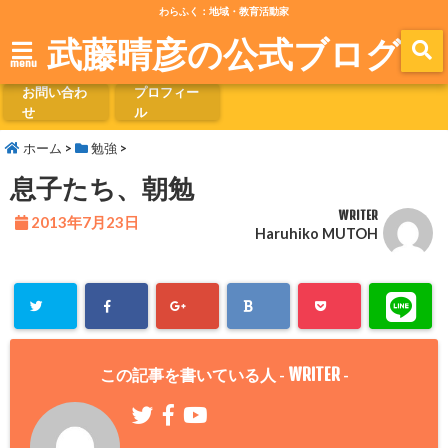
わらふく：地域・教育活動家
武藤晴彦の公式ブログ
menu
お問い合わ
プロフィー
せ
ル
ホーム
>
勉強
>
息子たち、朝勉
WRITER
2013年7月23日
Haruhiko MUTOH
WRITER
この記事を書いている人 -
-