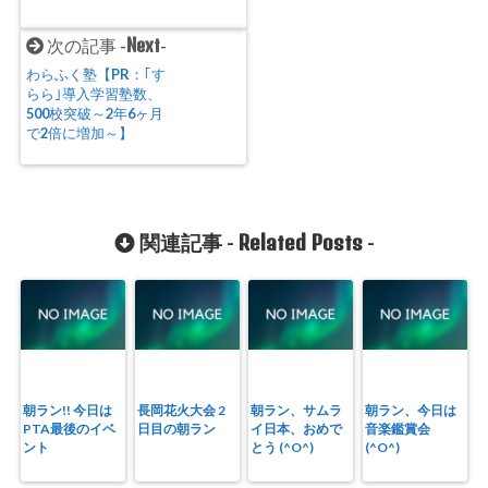
Next
次の記事 -
-
わらふく塾【PR：｢す
らら｣導入学習塾数、
500校突破～2年6ヶ月
で2倍に増加～】
Related Posts
関連記事 -
-
朝ラン!! 今日は
長岡花火大会 2
朝ラン、サムラ
朝ラン、今日は
PTA最後のイベ
日目の朝ラン
イ日本、おめで
音楽鑑賞会
ント
とう (^O^)
(^O^)