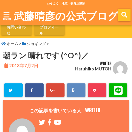
わらふく：地域・教育活動家
武藤晴彦の公式ブログ
menu
お問い合わ
プロフィー
せ
ル
ホーム
>
ジョギング
>
朝ラン 晴れです (^O^)／
WRITER
2013年7月2日
Haruhiko MUTOH
WRITER
この記事を書いている人 -
-