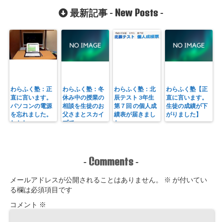
New Posts
最新記事 -
-
わらふく塾：正
わらふく塾：冬
わらふく塾：北
わらふく塾【正
直に言います。
休み中の授業の
辰テスト 3年生
直に言います。
パソコンの電源
相談を生徒のお
第７回 の個人成
生徒の成績が下
を忘れました。
父さまとスカイ
績表が届きまし
がりました】
しかし・・・
プで
た
Comments
-
-
メールアドレスが公開されることはありません。
※
が付いてい
る欄は必須項目です
コメント
※