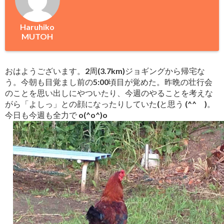
Haruhiko
MUTOH
おはようございます。2周(3.7km)ジョギングから帰宅な
う。今朝も目覚まし前の5:00頃目が覚めた。昨晩の壮行会
のことを思い出しにやついたり、今週のやることを考えな
がら「よしっ」との顔になったりしていた(と思う (^^ゞ)。
今日も今週も全力で o(^o^)o