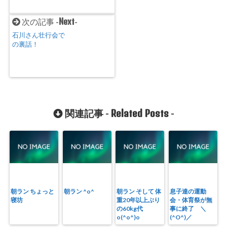
Next
次の記事 -
-
石川さん壮行会で
の裏話！
Related Posts
関連記事 -
-
朝ラン ちょっと
朝ラン ^o^
朝ラン そして 体
息子達の運動
寝坊
重20年以上ぶり
会・体育祭が無
の60kg代
事に終了 ＼
o(^o^)o
(^O^)／