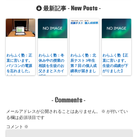
New Posts
最新記事 -
-
わらふく塾：正
わらふく塾：冬
わらふく塾：北
わらふく塾【正
直に言います。
休み中の授業の
辰テスト 3年生
直に言います。
パソコンの電源
相談を生徒のお
第７回 の個人成
生徒の成績が下
を忘れました。
父さまとスカイ
績表が届きまし
がりました】
しかし・・・
プで
た
Comments
-
-
メールアドレスが公開されることはありません。
※
が付いてい
る欄は必須項目です
コメント
※