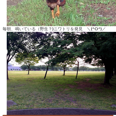
毎朝、鳴いている（野生？)ニワトリを発見 ＼(^O^)／