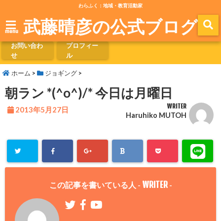
わらふく：地域・教育活動家
武藤晴彦の公式ブログ
menu
お問い合わ
プロフィー
せ
ル
ホーム
>
ジョギング
>
朝ラン *(^o^)/* 今日は月曜日
WRITER
2013年5月27日
Haruhiko MUTOH
WRITER
この記事を書いている人 -
-